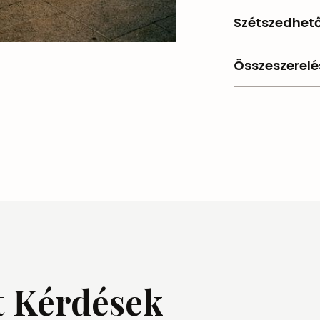
Fehér
Szétszedhet
Igen
Összeszerelé
Egyszerű, csava
t Kérdések