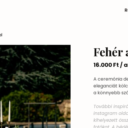
R
al
Fehér 
16.000 Ft /
A ceremónia de
eleganciát kölc
a könnyebb szá
További inspirá
instagram olda
kihelyezett öss
fotókat. A bérl