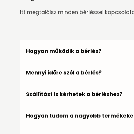
Itt megtalálsz minden bérléssel kapcsolat
Hogyan működik a bérlés?
Először összeválogatod a kellékeket az oldalr
Mennyi időre szól a bérlés?
tőlünk. Átveszed a kellékeket, használod őket
Kaució: kauciót a törékeny termékek esetében
A bérlést egy adott dátumra,
EGY ALKALOMR
Szállítást is kérhetek a bérléshez?
egyeztetett időpontban. A visszaszállítást az 
A legtöbb esetben a megrendelőink Budaörsön 
Hogyan tudom a nagyobb termékeket,
kiszállítást szállítási díj ellenében Budapestre
A legtöbb termékünk szétszedhető, így személ