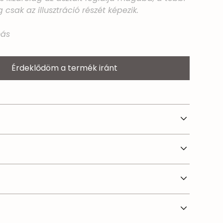
g csak az illusztráció részét képezik.
ás
Érdeklődöm a termék iránt
a 60*60 cm Magasság: 110 cm