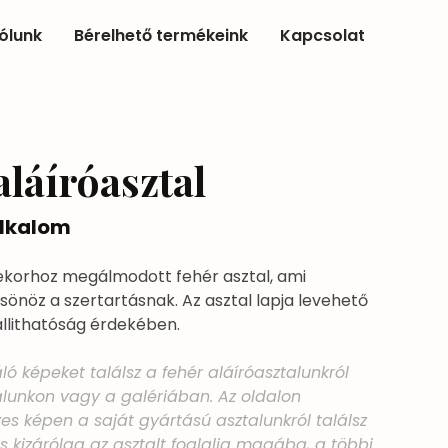
ólunk
Bérelhető termékeink
Kapcsolat
aláíróasztal
 alkalom
korhoz megálmodott fehér asztal, ami
sönöz a szertartásnak. Az asztal lapja levehető
llithatóság érdekében.
ló képeket találsz a fehér aláíróasztalunkról
lunkon vagy a galériában. Az oldalon
zes képen a saját gyártású asztalunkról találsz
és kizárólag az asztalt foglalja magába, a többi