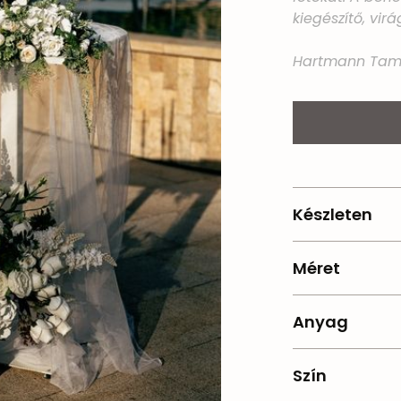
kiegészítő, virá
Hartmann Tam
Készleten
1
Méret
Az asztal lapj
Anyag
Fém
Szín