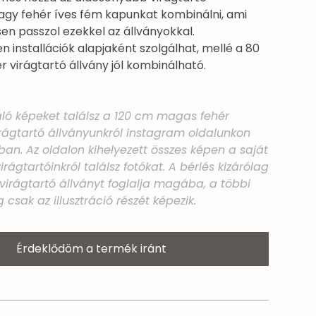
vagy fehér íves fém kapunkat kombinálni, ami
esen passzol ezekkel az állványokkal.
installációk alapjaként szolgálhat, mellé a 80
 virágtartó állvány jól kombinálható.
áló képeket találsz a 120 cm magas fehér
rágtartó állványunkról instagram oldalunkon
an. Az oldalon kihelyezett összes képen a saját
rágtartóinkról találsz fotókat. A bérlés kizárólag
virágtartó állványt foglalja magába, a többi
g csak az illusztráció részét képezik.
Érdeklődöm a termék iránt