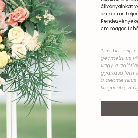
állványainkat 
színben is telj
Rendezvényeken 
cm magas fehér
További inspir
geometrikus vi
vagy a galériáb
gyártású fém vi
a geometrikus 
kiegészítő, virá