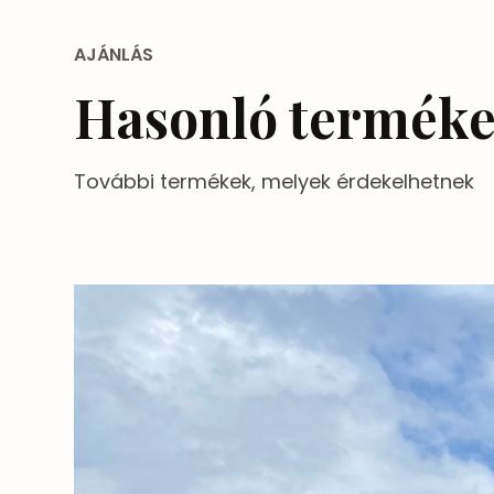
sérülésmentes szállítást segítitek ezzel, han
AJÁNLÁS
Hasonló termék
További termékek, melyek érdekelhetnek