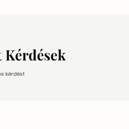
t Kérdések
os kérdést
ól. Ezután leadod a megrendelésed e-mailben. Erről kapni 