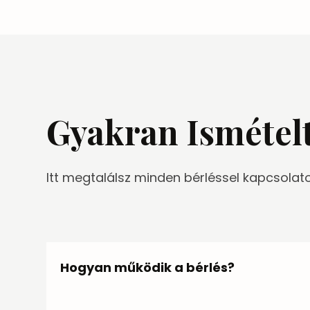
Gyakran Ismétel
Itt megtalálsz minden bérléssel kapcsolat
Hogyan működik a bérlés?
Először összeválogatod a kellékeket az oldalr