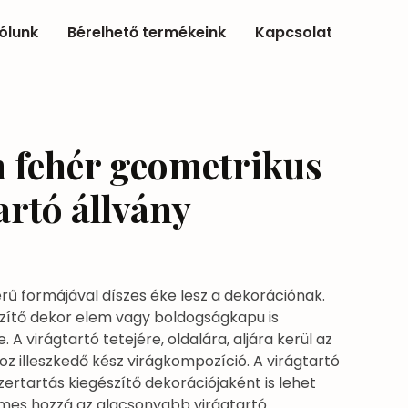
ólunk
Bérelhető termékeink
Kapcsolat
 fehér geometrikus
artó állvány
rű formájával díszes éke lesz a dekorációnak.
szítő dekor elem vagy boldogságkapu is
. A virágtartó tetejére, oldalára, aljára kerül az
oz illeszkedő kész virágkompozíció. A virágtartó
zertartás kiegészítő dekorációjaként is lehet
emes hozzá az alacsonyabb virágtartó