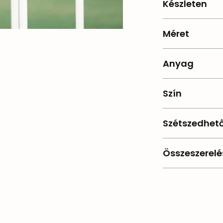
Készleten
2
Méret
120 cm magas 
Anyag
Fém
Szín
Fehér
Szétszedhet
Igen
Összeszerelé
A fém tető lev
kell pattintani 