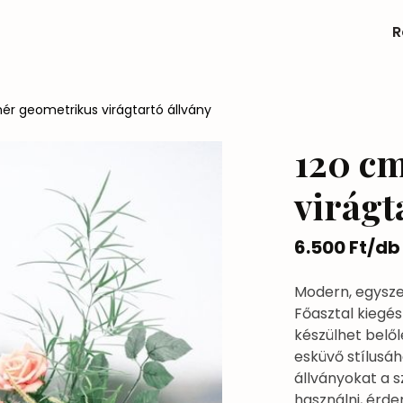
R
ér geometrikus virágtartó állvány
120 cm
virágt
6.500 Ft/db
Modern, egysze
Főasztal kiegé
készülhet belőle
esküvő stílusáh
állványokat a s
használni, érd