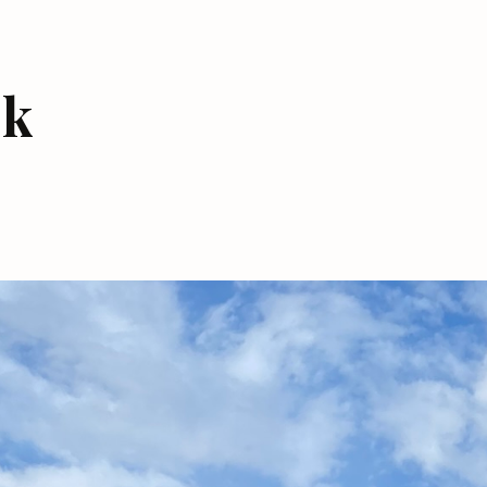
em a környezetet is kímélitek a felesleg csomagolóanyag 
ek